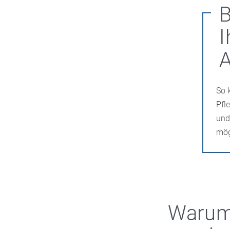
B
I
So 
Pfl
und
mög
Warum