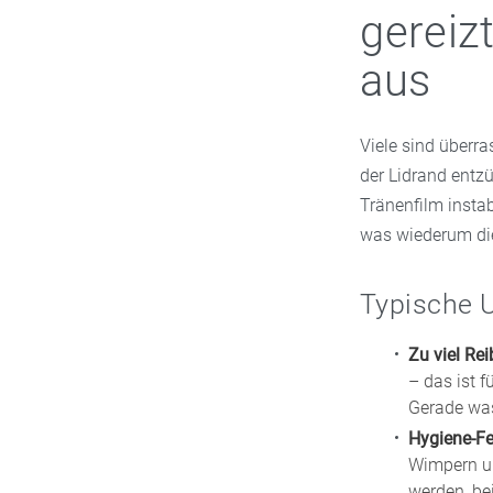
gereiz
aus
Viele sind überr
der Lidrand entzü
Tränenfilm insta
was wiederum di
Typische 
Zu viel Re
– das ist 
Gerade wass
Hygiene-Fe
Wimpern un
werden, be