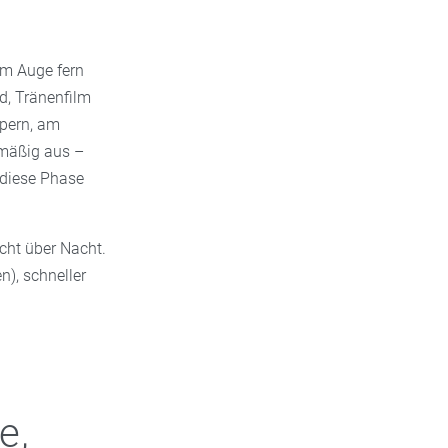
om Auge fern
nd, Tränenfilm
pern, am
lmäßig aus –
 diese Phase
icht über Nacht.
n), schneller
e,