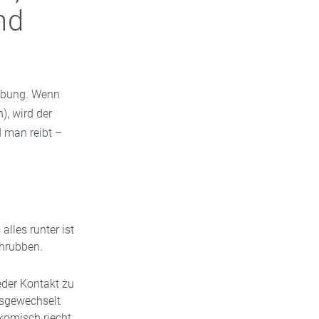
nd
gebung. Wenn
), wird der
d man reibt –
lles runter ist
chrubben.
eder Kontakt zu
usgewechselt
 komisch riecht