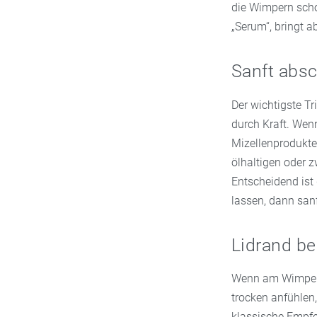
die Wimpern scho
„Serum“, bringt a
Sanft absc
Der wichtigste Tr
durch Kraft. Wen
Mizellenprodukte
ölhaltigen oder 
Entscheidend ist 
lassen, dann sanf
Lidrand be
Wenn am Wimpern
trocken anfühlen,
klassische Empfe