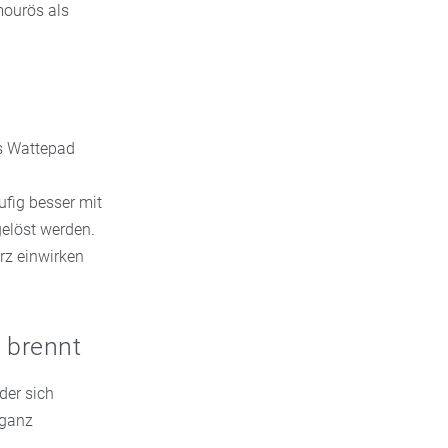
mourös als
as Wattepad
ufig besser mit
gelöst werden.
rz einwirken
 brennt
der sich
 ganz