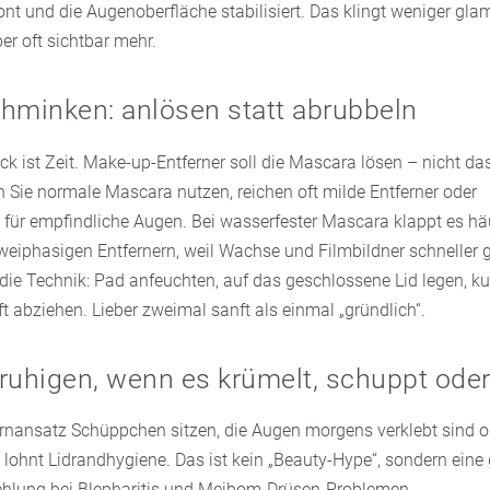
nt und die Augenoberfläche stabilisiert. Das klingt weniger gla
ber oft sichtbar mehr.
hminken: anlösen statt abrubbeln
ick ist Zeit. Make-up-Entferner soll die Mascara lösen – nicht d
n Sie normale Mascara nutzen, reichen oft milde Entferner oder
 für empfindliche Augen. Bei wasserfester Mascara klappt es hä
zweiphasigen Entfernern, weil Wachse und Filmbildner schneller 
die Technik: Pad anfeuchten, auf das geschlossene Lid legen, ku
t abziehen. Lieber zweimal sanft als einmal „gründlich“.
ruhigen, wenn es krümelt, schuppt oder
ansatz Schüppchen sitzen, die Augen morgens verklebt sind o
 lohnt Lidrandhygiene. Das ist kein „Beauty-Hype“, sondern eine
hlung bei Blepharitis und Meibom-Drüsen-Problemen.