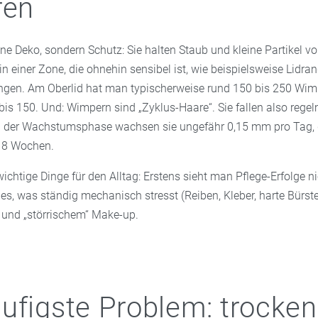
ren
ne Deko, sondern Schutz: Sie halten Staub und kleine Partikel v
 in einer Zone, die ohnehin sensibel ist, wie beispielsweise Lidra
ngen. Am Oberlid hat man typischerweise rund 150 bis 250 Wim
bis 150. Und: Wimpern sind „Zyklus-Haare“. Sie fallen also rege
In der Wachstumsphase wachsen sie ungefähr 0,15 mm pro Tag,
s 8 Wochen.
wichtige Dinge für den Alltag: Erstens sieht man Pflege-Erfolge n
les, was ständig mechanisch stresst (Reiben, Kleber, harte Bürste
 und „störrischem“ Make-up.
ufigste Problem: trocken