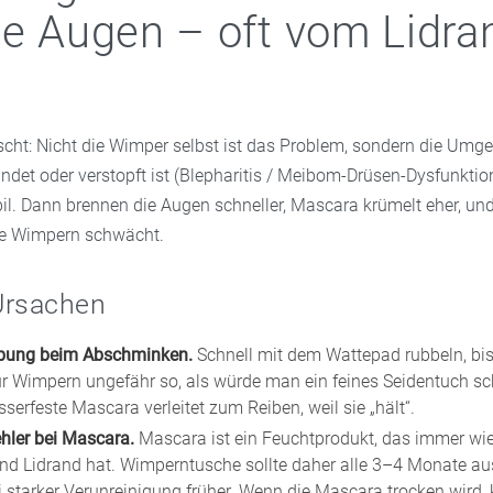
te Augen – oft vom Lidra
ascht: Nicht die Wimper selbst ist das Problem, sondern die Um
ndet oder verstopft ist (Blepharitis / Meibom-Drüsen-Dysfunktion
bil. Dann brennen die Augen schneller, Mascara krümelt eher, un
e Wimpern schwächt.
Ursachen
ibung beim Abschminken.
Schnell mit dem Wattepad rubbeln, bis a
für Wimpern ungefähr so, als würde man ein feines Seidentuch s
erfeste Mascara verleitet zum Reiben, weil sie „hält“.
hler bei Mascara.
Mascara ist ein Feuchtprodukt, das immer wi
d Lidrand hat. Wimperntusche sollte daher alle 3–4 Monate a
i starker Verunreinigung früher. Wenn die Mascara trocken wird,