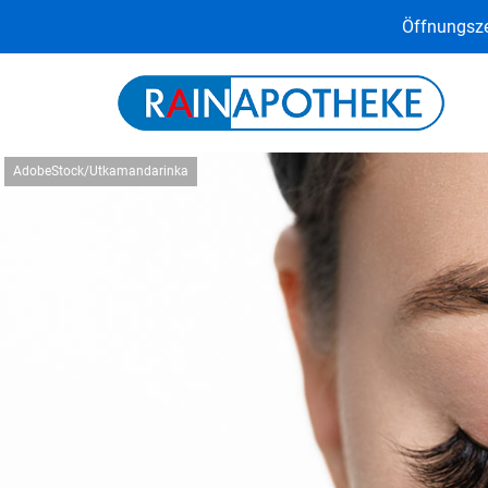
Öffnungsze
AdobeStock/Utkamandarinka