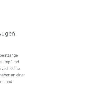
Augen.
mpernzange
 stumpf und
n „schlechte
näher: an einer
and und