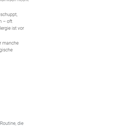
 schuppt,
n – oft
rgie ist vor
für manche
rgische
Routine, die