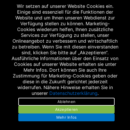
Wir setzen auf unserer Website Cookies ein.
Einige sind essenziell für die Funktionen der
Website und um Ihnen unseren Webdienst zur
WEITERER STANDORT
Verfügung stellen zu können. Marketing-
Cookies wiederum helfen, Ihnen zusätzliche
Services zur Verfügung zu stellen, unser
Onlineangebot zu verbessern und wirtschaftlich
zu betreiben. Wenn Sie mit diesen einverstanden
sind, klicken Sie bitte auf „Akzeptieren“.
Ausführliche Informationen über den Einsatz von
Cookies auf unserer Website erhalten sie unter
RATHAUS-APOTHEKE
Mehr Infos. Dort können Sie auch Ihre
Friedrichstraße 6
Zustimmung für Marketing-Cookies geben oder
diese in die Zukunft gerichtet jederzeit
73770 Denkendorf
widerrufen. Nähere Hinweise erhalten Sie in
Tel.: 0711 344103
unserer
Datenschutzerklärung
.
Fax: 0711 3466870
Ablehnen
rathaus-apotheke-denkendorf@t-online.de
Akzeptieren
Mehr Infos