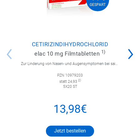
44%
GESPART
GESPART
CETIRIZINDIHYDROCHLORID
1)
elac 10 mg Filmtabletten
Zur Linderung von Nasen- und Augensymptomen bei saisonaler und ganzjähriger allergischer Rhinitis sowie zur Linderung von chronischer Nesselsucht.
PZN 10979203
2)
statt 24,93
5X20 ST
13,98€
Jetzt bestellen