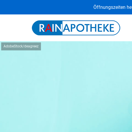
Öffnungszeiten heu
AdobeStock/deagreez