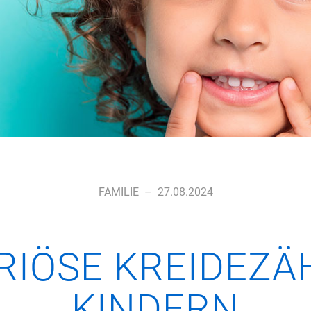
FAMILIE
–
27.08.2024
IÖSE KREIDEZÄ
KINDERN