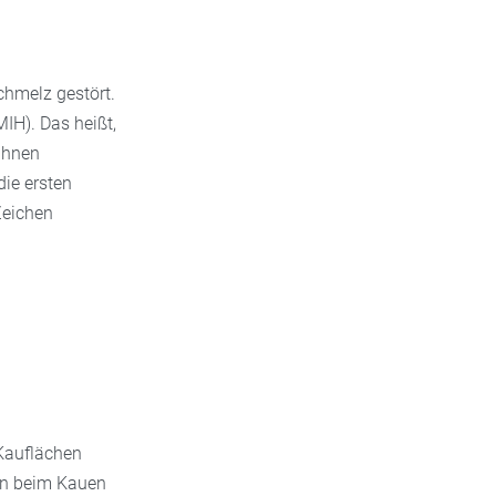
chmelz gestört.
IH). Das heißt,
ähnen
die ersten
Zeichen
 Kauflächen
nn beim Kauen