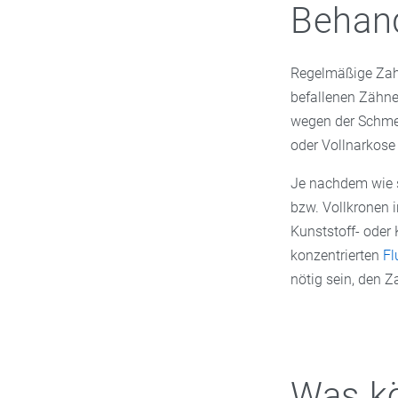
Behan
Regelmäßige Zahn
befallenen Zähne
wegen der Schmer
oder Vollnarkose 
Je nachdem wie s
bzw. Vollkronen 
Kunststoff- oder
konzentrierten
Fl
nötig sein, den Z
Was kö