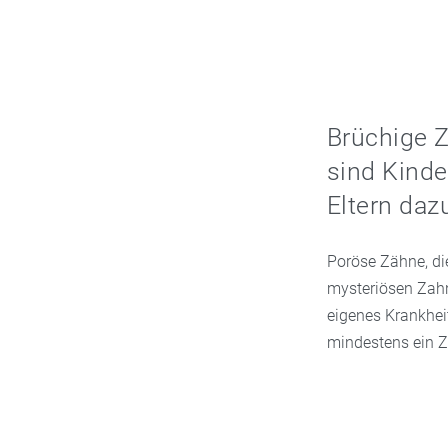
Brüchige 
sind Kind
Eltern daz
Poröse Zähne, di
mysteriösen Za
eigenes Krankhei
mindestens ein Za