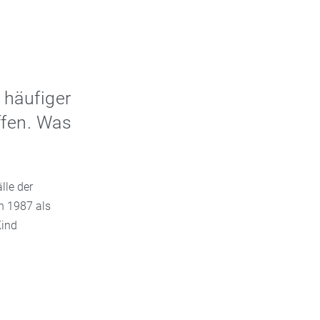
 häufiger
ffen. Was
lle der
n 1987 als
Kind