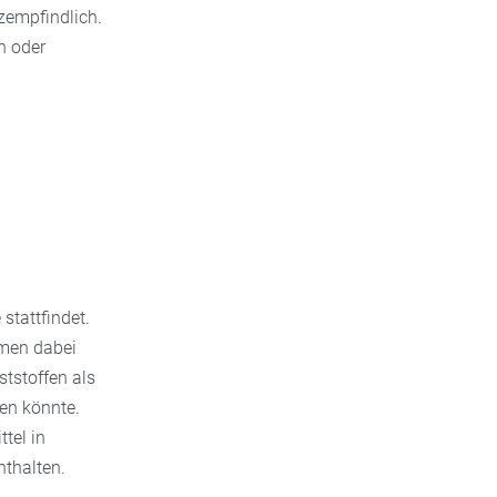
zempfindlich.
n oder
tattfindet.
mmen dabei
tstoffen als
len könnte.
tel in
thalten.