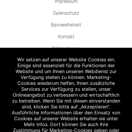
Impressum
Datenschutz
Barrierefreiheit
Kontakt
Bildnachweis
Wir setzen auf unserer Website Cookies ein.
Einige sind essenziell für die Funktionen der
Website und um Ihnen unseren Webdienst zur
Verfügung stellen zu können. Marketing-
Cookies wiederum helfen, Ihnen zusätzliche
Abgabe in haushaltsüblichen Mengen, solange der Vorrat reicht. Für Druck-
und Satzfehler keine Haftung.
Services zur Verfügung zu stellen, unser
1
Onlineangebot zu verbessern und wirtschaftlich
Zu Risiken und Nebenwirkungen lesen Sie die Packungsbeilage und fragen
Sie Ihren Arzt oder Apotheker.
zu betreiben. Wenn Sie mit diesen einverstanden
2
sind, klicken Sie bitte auf „Akzeptieren“.
Angabe nach der deutschen Arzneimitteltaxe Apothekenerstattungspreis
(AEP). Der AEP ist keine unverbindliche Preisempfehlung der Hersteller. Der
Ausführliche Informationen über den Einsatz von
AEP ist ein von den Apotheken in Ansatz gebrachter Preis für rezeptfreie
Cookies auf unserer Website erhalten sie unter
Arzneimittel. Er entspricht in der Höhe dem für Apotheken verbindlichen
Mehr Infos. Dort können Sie auch Ihre
Abgabepreis, zu dem eine Apotheke in bestimmten Fällen (z.B. bei Kindern
Zustimmung für Marketing-Cookies geben oder
unter 12 Jahren) das Produkt mit der gesetzlichen Krankenversicherung