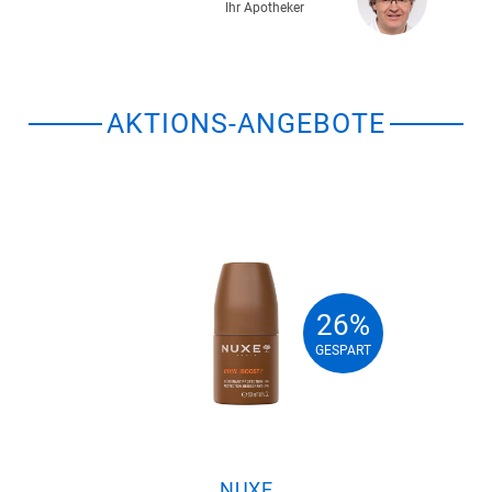
Ihr Apotheker
AKTIONS-ANGEBOTE
26%
26%
GESPART
GESPART
NUXE