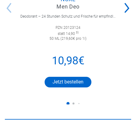
Men Deo
Deodorant – 24 Stunden Schutz und Frische für empfindliche Achselhaut.
PZN 20123124
3)
statt 14,90
50 ML (219,60€ pro 1l)
10,98€
Jetzt bestellen