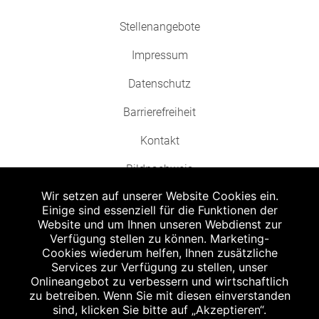
Stellenangebote
Impressum
Datenschutz
Barrierefreiheit
Kontakt
Bildnachweis
Wir setzen auf unserer Website Cookies ein.
Einige sind essenziell für die Funktionen der
Website und um Ihnen unseren Webdienst zur
Verfügung stellen zu können. Marketing-
Cookies wiederum helfen, Ihnen zusätzliche
Abgabe in haushaltsüblichen Mengen, solange der Vorrat reicht. Für Druck-
und Satzfehler keine Haftung.
Services zur Verfügung zu stellen, unser
1
Onlineangebot zu verbessern und wirtschaftlich
Zu Risiken und Nebenwirkungen lesen Sie die Packungsbeilage und fragen
Sie Ihren Arzt oder Apotheker.
zu betreiben. Wenn Sie mit diesen einverstanden
2
sind, klicken Sie bitte auf „Akzeptieren“.
Angabe nach der deutschen Arzneimitteltaxe Apothekenerstattungspreis