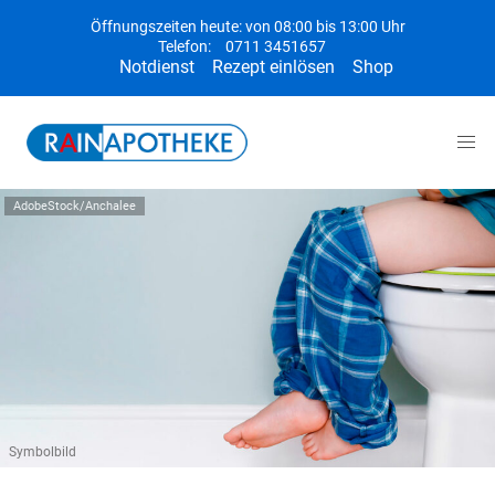
Öffnungszeiten heute: von 08:00 bis 13:00 Uhr
Telefon:
0711 3451657
Notdienst
Rezept einlösen
Shop
AdobeStock/Anchalee
Symbolbild