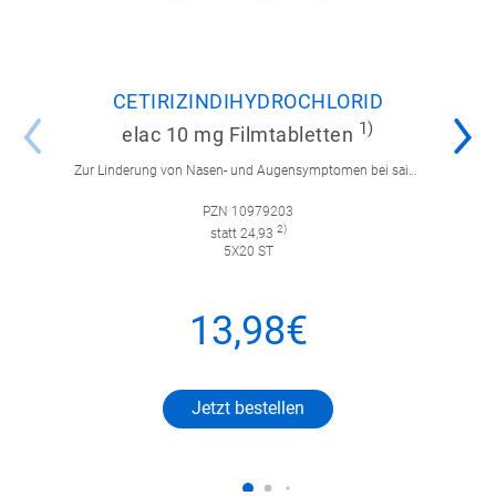
CETIRIZINDIHYDROCHLORID
1)
elac 10 mg Filmtabletten
Zur Linderung von Nasen- und Augensymptomen bei saisonaler und ganzjähriger allergischer Rhinitis sowie zur Linderung von chronischer Nesselsucht.
PZN 10979203
2)
statt 24,93
5X20 ST
13,98€
Jetzt bestellen