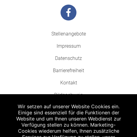
Stellenangebote
Impressum
Datenschutz
Barrierefreiheit
Kontakt
Bildnachweis
Wir setzen auf unserer Website Cookies ein.
Einige sind essenziell für die Funktionen der
Website und um Ihnen unseren Webdienst zur
Verfügung stellen zu können. Marketing-
Cookies wiederum helfen, Ihnen zusätzliche
Abgabe in haushaltsüblichen Mengen, solange der Vorrat reicht. Für Druck-
und Satzfehler keine Haftung.