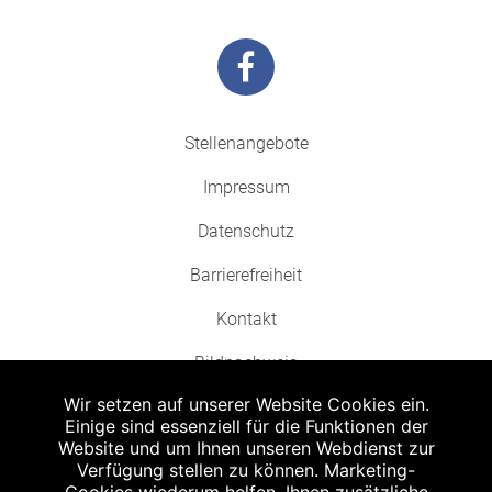
Stellenangebote
Impressum
Datenschutz
Barrierefreiheit
Kontakt
Bildnachweis
Wir setzen auf unserer Website Cookies ein.
Einige sind essenziell für die Funktionen der
Website und um Ihnen unseren Webdienst zur
Verfügung stellen zu können. Marketing-
Abgabe in haushaltsüblichen Mengen, solange der Vorrat reicht. Für Druck-