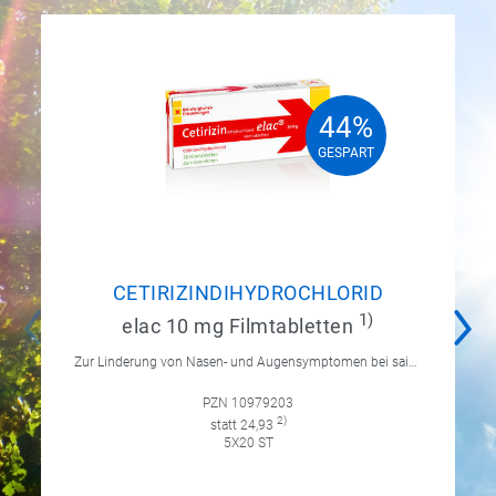
44%
44%
GESPART
GESPART
CETIRIZINDIHYDROCHLORID
1)
elac 10 mg Filmtabletten
Zur Linderung von Nasen- und Augensymptomen bei saisonaler und ganzjähriger allergischer Rhinitis sowie zur Linderung von chronischer Nesselsucht.
PZN 10979203
2)
statt 24,93
5X20 ST