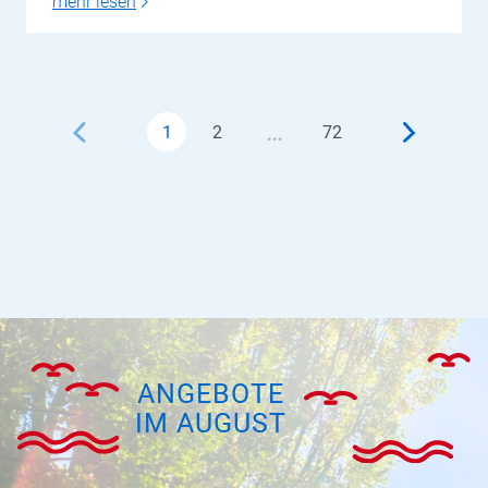
mehr lesen
…
1
2
72
ANGEBOTE
IM AUGUST