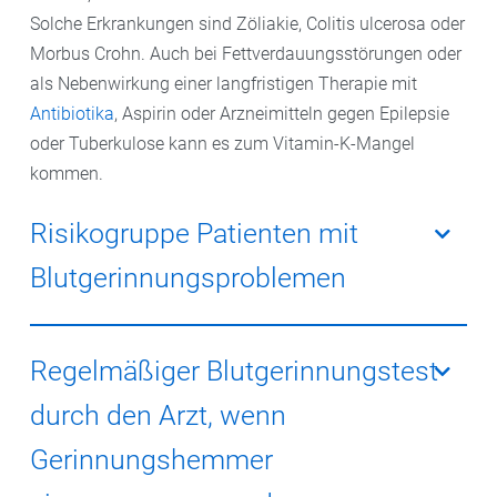
Solche Erkrankungen sind Zöliakie, Colitis ulcerosa oder
Morbus Crohn. Auch bei Fettverdauungsstörungen oder
als Nebenwirkung einer langfristigen Therapie mit
Antibiotika
, Aspirin oder Arzneimitteln gegen Epilepsie
oder Tuberkulose kann es zum Vitamin-K-Mangel
kommen.
Risikogruppe Patienten mit
Blutgerinnungsproblemen
Viele Patienteninnen und Patienten, die ein Risiko für
die Bildung von
Blutgerinnseln
haben – zum Beispiel
Regelmäßiger Blutgerinnungstest
wegen einer künstlichen Herzklappe – nehmen
durch den Arzt, wenn
Blutgerinnungshemmer wie Marcumar. Diese
Medikamente blockieren die blutgerinnungsfördernde
Gerinnungshemmer
Wirkung von Vitamin K. Andererseits kann eine