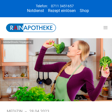
Telefon:
0711 3451657
Notdienst
Rezept einlösen
Shop
AdobeStock/Voyagerix
Symbolbild
MEDIZIN
–
28.04.2023