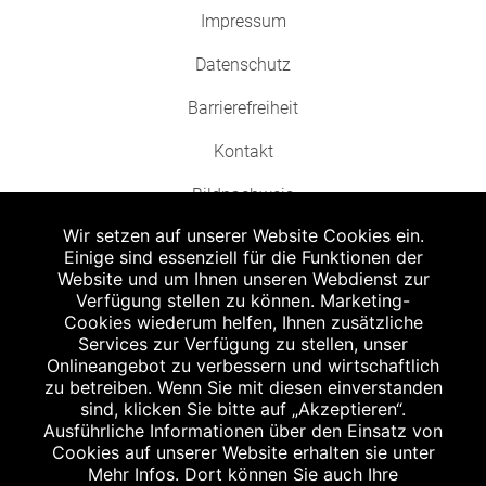
Impressum
Datenschutz
Barrierefreiheit
Kontakt
Bildnachweis
Wir setzen auf unserer Website Cookies ein.
Einige sind essenziell für die Funktionen der
Website und um Ihnen unseren Webdienst zur
Verfügung stellen zu können. Marketing-
Cookies wiederum helfen, Ihnen zusätzliche
Abgabe in haushaltsüblichen Mengen, solange der Vorrat reicht. Für Druck-
und Satzfehler keine Haftung.
Services zur Verfügung zu stellen, unser
1
Onlineangebot zu verbessern und wirtschaftlich
Zu Risiken und Nebenwirkungen lesen Sie die Packungsbeilage und fragen
Sie Ihren Arzt oder Apotheker.
zu betreiben. Wenn Sie mit diesen einverstanden
2
sind, klicken Sie bitte auf „Akzeptieren“.
Angabe nach der deutschen Arzneimitteltaxe Apothekenerstattungspreis
(AEP). Der AEP ist keine unverbindliche Preisempfehlung der Hersteller. Der
Ausführliche Informationen über den Einsatz von
AEP ist ein von den Apotheken in Ansatz gebrachter Preis für rezeptfreie
Cookies auf unserer Website erhalten sie unter
Arzneimittel. Er entspricht in der Höhe dem für Apotheken verbindlichen
Mehr Infos. Dort können Sie auch Ihre
Abgabepreis, zu dem eine Apotheke in bestimmten Fällen (z.B. bei Kindern