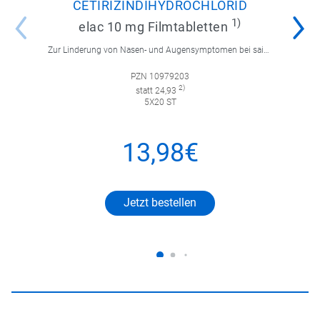
CETIRIZINDIHYDROCHLORID
1)
elac 10 mg Filmtabletten
Zur Linderung von Nasen- und Augensymptomen bei saisonaler und ganzjähriger allergischer Rhinitis sowie zur Linderung von chronischer Nesselsucht.
PZN 10979203
2)
statt 24,93
5X20 ST
13,98€
Jetzt bestellen