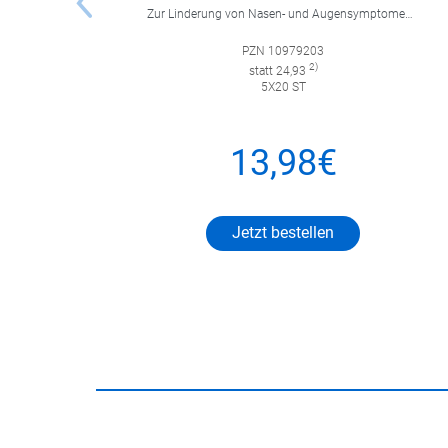
Zur Linderung von Nasen- und Augensymptomen bei saisonaler und ganzjähriger allergischer Rhinitis sowie zur Linderung von chronischer Nesselsucht.
PZN 10979203
2)
statt 24,93
5X20 ST
13,98€
Jetzt bestellen