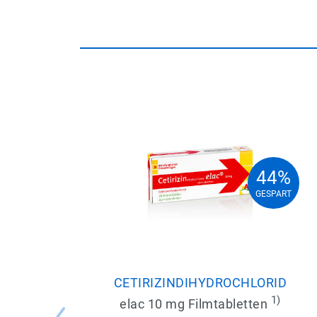
44%
44%
GESPART
GESPART
CETIRIZINDIHYDROCHLORID
1)
elac 10 mg Filmtabletten