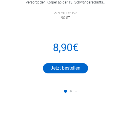
Versorgt den Körper ab der 13. Schwangerschaftswoche bis zum Ende der Stillzeit zuverlässig mit hochwertiger Folsäure. Es unterstützt weiterhin die normale Zellteilung, die Blutbildung sowie die Entwicklung des mütterlichen Gewebes – wichtige Funktionen für Mutter und Kind.
PZN 20175196
90 ST
8,90€
Jetzt bestellen