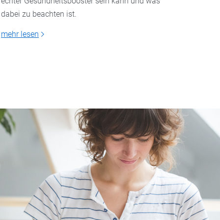
echter Gesundheitsbooster sein kann und was
dabei zu beachten ist.
mehr le
mehr lesen