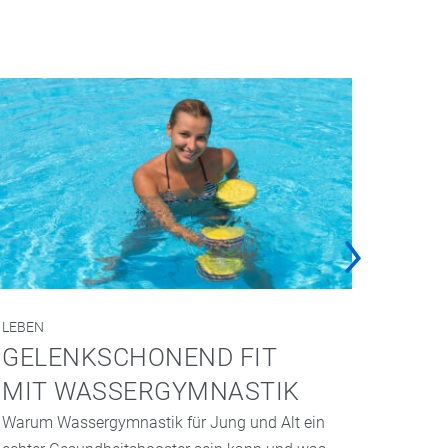
LEBEN
FAMILIE
GELENKSCHONEND FIT
SPOR
MIT WASSERGYMNASTIK
Sport be
nicht i
Warum Wassergymnastik für Jung und Alt ein
wie sic