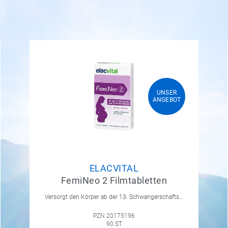
UNSER
UNSER
ANGEBOT
ANGEBOT
ELACVITAL
FemiNeo 2 Filmtabletten
Versorgt den Körper ab der 13. Schwangerschaftswoche bis zum Ende der Stillzeit zuverlässig mit hochwertiger Folsäure. Es unterstützt weiterhin die normale Zellteilung, die Blutbildung sowie die Entwicklung des mütterlichen Gewebes – wichtige Funktionen für Mutter und Kind.
PZN 20175196
90 ST