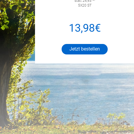
statt 24,93
5X20 ST
13,98€
Jetzt bestellen