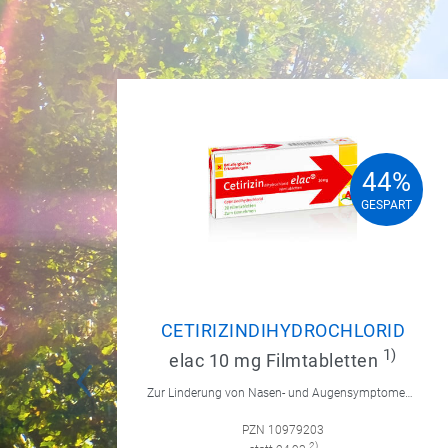
44%
44%
GESPART
GESPART
CETIRIZINDIHYDROCHLORID
1)
elac 10 mg Filmtabletten
Zur Linderung von Nasen- und Augensymptomen bei saisonaler und ganzjähriger allergischer Rhinitis sowie zur Linderung von chronischer Nesselsucht.
PZN 10979203
2)