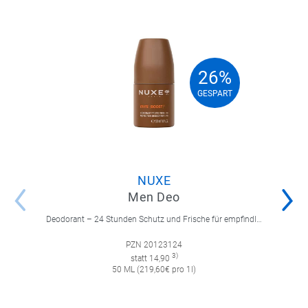
26%
26%
GESPART
GESPART
NUXE
Men Deo
Deodorant – 24 Stunden Schutz und Frische für empfindliche Achselhaut.
PZN 20123124
3)
statt 14,90
50 ML (219,60€ pro 1l)