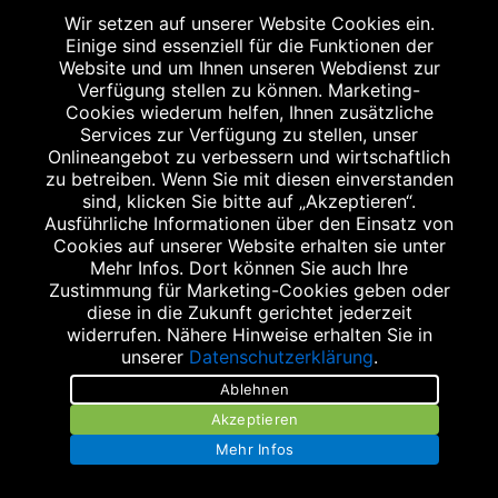
Tel.: 0711 344103
Wir setzen auf unserer Website Cookies ein.
Fax: 0711 3466870
Einige sind essenziell für die Funktionen der
rathaus-apotheke-denkendorf@t-online.de
Website und um Ihnen unseren Webdienst zur
Verfügung stellen zu können. Marketing-
Cookies wiederum helfen, Ihnen zusätzliche
Services zur Verfügung zu stellen, unser
Onlineangebot zu verbessern und wirtschaftlich
zu betreiben. Wenn Sie mit diesen einverstanden
sind, klicken Sie bitte auf „Akzeptieren“.
Ausführliche Informationen über den Einsatz von
Cookies auf unserer Website erhalten sie unter
Stellenangebote
Mehr Infos. Dort können Sie auch Ihre
Zustimmung für Marketing-Cookies geben oder
Impressum
diese in die Zukunft gerichtet jederzeit
widerrufen. Nähere Hinweise erhalten Sie in
Datenschutz
unserer
Datenschutzerklärung
.
Barrierefreiheit
Ablehnen
Akzeptieren
Kontakt
Mehr Infos
Bildnachweis