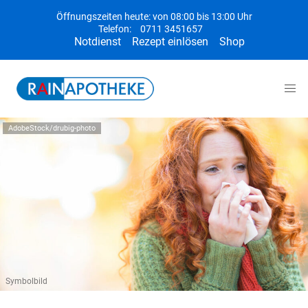
Öffnungszeiten heute: von 08:00 bis 13:00 Uhr
Telefon:
0711 3451657
Notdienst
Rezept einlösen
Shop
AdobeStock/drubig-photo
Symbolbild