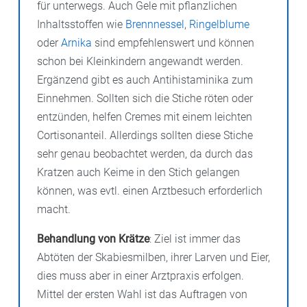
Wanzenstich nicht vertragen und Hautausschläge
die Beine betroffen.
dünnen Körperstellen wie z. B. zwischen Fingern und
für unterwegs. Auch Gele mit pflanzlichen
entwickeln. Allergische Reaktionen wie
Asthma
oder
Zehen, inneren Analregion. Oft entsteht ein
Inhaltsstoffen wie
Brennnessel
,
Ringelblume
Nesselsucht sind möglich, aber selten.
generalisierter Juckreiz als Immunantwort auf die
oder
Arnika
sind empfehlenswert und können
Krätzemilben.
schon bei Kleinkindern angewandt werden.
Ergänzend gibt es auch Antihistaminika zum
Einnehmen. Sollten sich die Stiche röten oder
entzünden, helfen Cremes mit einem leichten
Cortisonanteil. Allerdings sollten diese Stiche
sehr genau beobachtet werden, da durch das
Kratzen auch Keime in den Stich gelangen
können, was evtl. einen Arztbesuch erforderlich
macht.
Behandlung von Krätze
: Ziel ist immer das
Abtöten der Skabiesmilben, ihrer Larven und Eier,
dies muss aber in einer Arztpraxis erfolgen.
Mittel der ersten Wahl ist das Auftragen von