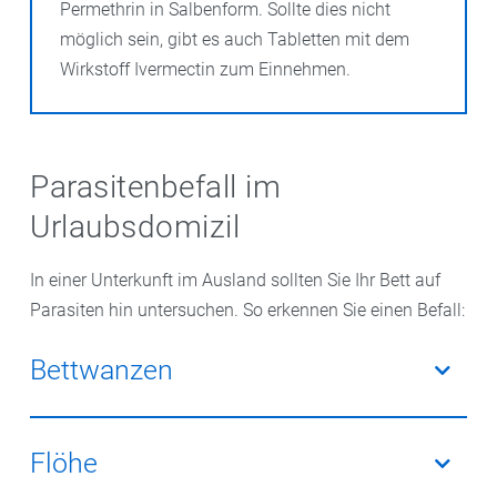
Permethrin in Salbenform. Sollte dies nicht
möglich sein, gibt es auch Tabletten mit dem
Wirkstoff Ivermectin zum Einnehmen.
Parasitenbefall im
Urlaubsdomizil
In einer Unterkunft im Ausland sollten Sie Ihr Bett auf
Parasiten hin untersuchen. So erkennen Sie einen Befall:
Bettwanzen
Wenn Sie auf der Bettwäsche kleine Mengen Blut
finden, ist dies ein erster Hinweis auf Bettwanzen.
Flöhe
Winzige schwarze Punkte könnten der Kot der