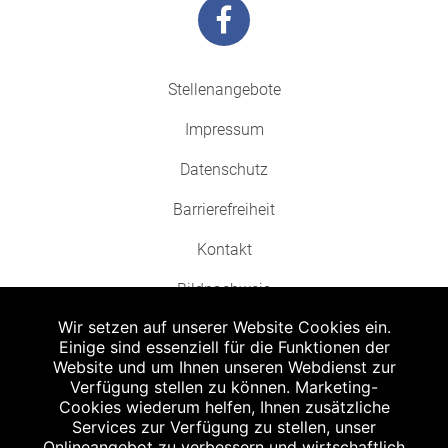
Stellenangebote
Impressum
Datenschutz
Barrierefreiheit
Kontakt
Bildnachweis
Wir setzen auf unserer Website Cookies ein.
Einige sind essenziell für die Funktionen der
Website und um Ihnen unseren Webdienst zur
Verfügung stellen zu können. Marketing-
Cookies wiederum helfen, Ihnen zusätzliche
Abgabe in haushaltsüblichen Mengen, solange der Vorrat reicht. Für Druck-
und Satzfehler keine Haftung.
Services zur Verfügung zu stellen, unser
1
Onlineangebot zu verbessern und wirtschaftlich
Zu Risiken und Nebenwirkungen lesen Sie die Packungsbeilage und fragen