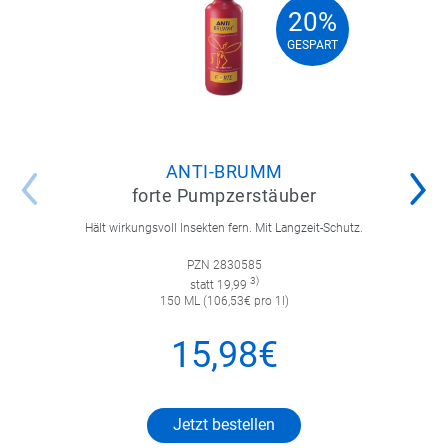
20%
20%
GESPART
GESPART
ANTI-BRUMM
forte Pumpzerstäuber
Hält wirkungsvoll Insekten fern. Mit Langzeit-Schutz.
PZN 2830585
3)
statt 19,99
150 ML (106,53€ pro 1l)
15,98€
Jetzt bestellen