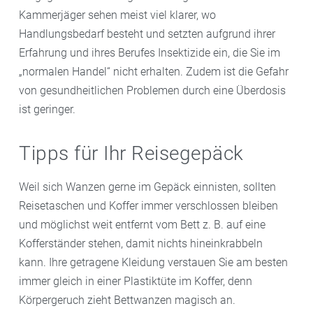
Kammerjäger sehen meist viel klarer, wo
Übrigens: Manche Menschen können Bettwanzen
Handlungsbedarf besteht und setzten aufgrund ihrer
riechen, denn sie verströmen einen unangenehmen,
Erfahrung und ihres Berufes Insektizide ein, die Sie im
süßlichen Geruch.
„normalen Handel“ nicht erhalten. Zudem ist die Gefahr
von gesundheitlichen Problemen durch eine Überdosis
ist geringer.
Tipps für Ihr Reisegepäck
Weil sich Wanzen gerne im Gepäck einnisten, sollten
Reisetaschen und Koffer immer verschlossen bleiben
und möglichst weit entfernt vom Bett z. B. auf eine
Kofferständer stehen, damit nichts hineinkrabbeln
kann. Ihre getragene Kleidung verstauen Sie am besten
immer gleich in einer Plastiktüte im Koffer, denn
Körpergeruch zieht Bettwanzen magisch an.