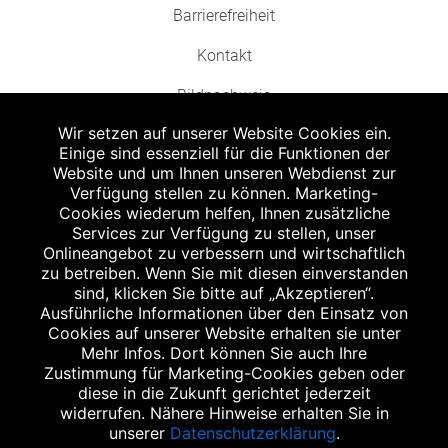
Barrierefreiheit
Kontakt
Bildnachweis
Wir setzen auf unserer Website Cookies ein.
Einige sind essenziell für die Funktionen der
Website und um Ihnen unseren Webdienst zur
Verfügung stellen zu können. Marketing-
Cookies wiederum helfen, Ihnen zusätzliche
Abgabe in haushaltsüblichen Mengen, solange der Vorrat reicht. Für Druck-
und Satzfehler keine Haftung.
Services zur Verfügung zu stellen, unser
1
Onlineangebot zu verbessern und wirtschaftlich
Zu Risiken und Nebenwirkungen lesen Sie die Packungsbeilage und fragen
Sie Ihren Arzt oder Apotheker.
zu betreiben. Wenn Sie mit diesen einverstanden
2
sind, klicken Sie bitte auf „Akzeptieren“.
Angabe nach der deutschen Arzneimitteltaxe Apothekenerstattungspreis
(AEP). Der AEP ist keine unverbindliche Preisempfehlung der Hersteller. Der
Ausführliche Informationen über den Einsatz von
AEP ist ein von den Apotheken in Ansatz gebrachter Preis für rezeptfreie
Cookies auf unserer Website erhalten sie unter
Arzneimittel. Er entspricht in der Höhe dem für Apotheken verbindlichen
Mehr Infos. Dort können Sie auch Ihre
Abgabepreis, zu dem eine Apotheke in bestimmten Fällen (z.B. bei Kindern
Zustimmung für Marketing-Cookies geben oder
unter 12 Jahren) das Produkt mit der gesetzlichen Krankenversicherung
abrechnet. Der AEP ist der allgemeine Erstattungspreis im Falle einer
diese in die Zukunft gerichtet jederzeit
Kostenübernahme durch die gesetzlichen Krankenkassen, vor Abzug eines
widerrufen. Nähere Hinweise erhalten Sie in
Zwangsrabattes (zur Zeit 5%) nach §130 Abs. 1 SGB V.
unserer
Datenschutzerklärung
.
3
Unverbindliche Preisempfehlung des Herstellers (UVP).