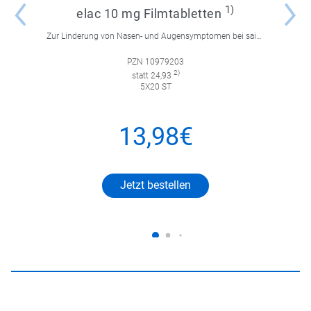
1)
elac 10 mg Filmtabletten
Zur Linderung von Nasen- und Augensymptomen bei saisonaler und ganzjähriger allergischer Rhinitis sowie zur Linderung von chronischer Nesselsucht.
PZN 10979203
2)
statt 24,93
5X20 ST
13,98€
Jetzt bestellen