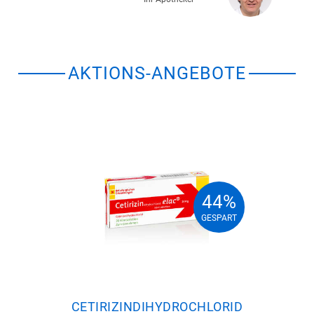
AKTIONS-ANGEBOTE
44%
44%
GESPART
GESPART
CETIRIZINDIHYDROCHLORID