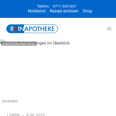
Telefon:
0711 3451657
Notdienst
Rezept einlösen
Shop
iStockphoto/hyejin kang
Symbolbild
LEBEN
–
8.06.2023