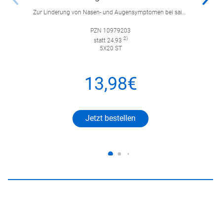
Zur Linderung von Nasen- und Augensymptomen bei saisonaler und ganzjähriger allergischer Rhinitis sowie zur Linderung von chronischer Nesselsucht.
PZN 10979203
2)
statt 24,93
5X20 ST
13,98€
Jetzt bestellen