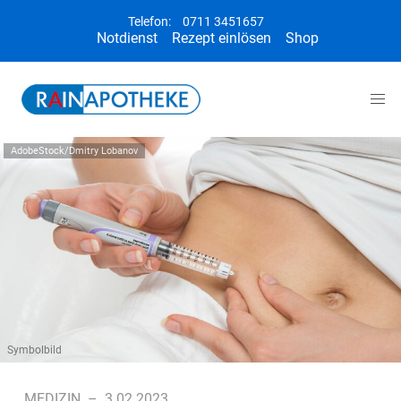
Telefon:
0711 3451657
Notdienst
Rezept einlösen
Shop
AdobeStock/Dmitry Lobanov
Symbolbild
MEDIZIN
–
3.02.2023