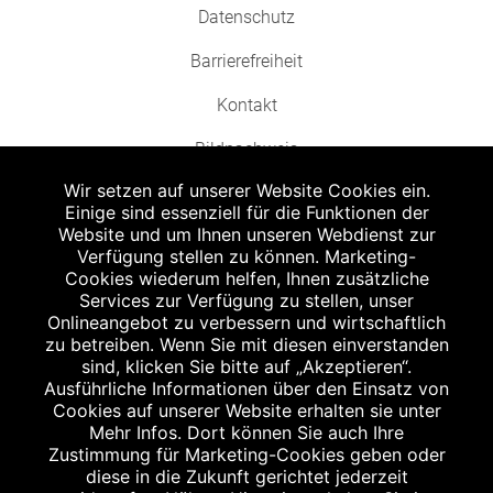
Datenschutz
Barrierefreiheit
Kontakt
Bildnachweis
Wir setzen auf unserer Website Cookies ein.
Einige sind essenziell für die Funktionen der
Website und um Ihnen unseren Webdienst zur
Verfügung stellen zu können. Marketing-
Cookies wiederum helfen, Ihnen zusätzliche
Abgabe in haushaltsüblichen Mengen, solange der Vorrat reicht. Für Druck-
und Satzfehler keine Haftung.
Services zur Verfügung zu stellen, unser
1
Onlineangebot zu verbessern und wirtschaftlich
Zu Risiken und Nebenwirkungen lesen Sie die Packungsbeilage und fragen
Sie Ihren Arzt oder Apotheker.
zu betreiben. Wenn Sie mit diesen einverstanden
2
sind, klicken Sie bitte auf „Akzeptieren“.
Angabe nach der deutschen Arzneimitteltaxe Apothekenerstattungspreis
(AEP). Der AEP ist keine unverbindliche Preisempfehlung der Hersteller. Der
Ausführliche Informationen über den Einsatz von
AEP ist ein von den Apotheken in Ansatz gebrachter Preis für rezeptfreie
Cookies auf unserer Website erhalten sie unter
Arzneimittel. Er entspricht in der Höhe dem für Apotheken verbindlichen
Mehr Infos. Dort können Sie auch Ihre
Abgabepreis, zu dem eine Apotheke in bestimmten Fällen (z.B. bei Kindern
Zustimmung für Marketing-Cookies geben oder
unter 12 Jahren) das Produkt mit der gesetzlichen Krankenversicherung
abrechnet. Der AEP ist der allgemeine Erstattungspreis im Falle einer
diese in die Zukunft gerichtet jederzeit
Kostenübernahme durch die gesetzlichen Krankenkassen, vor Abzug eines