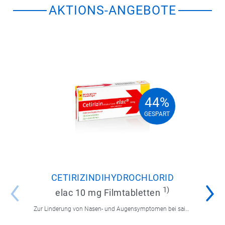
AKTIONS-ANGEBOTE
44%
44%
GESPART
GESPART
CETIRIZINDIHYDROCHLORID
1)
elac 10 mg Filmtabletten
Zur Linderung von Nasen- und Augensymptomen bei saisonaler und ganzjähriger allergischer Rhinitis sowie zur Linderung von chronischer Nesselsucht.