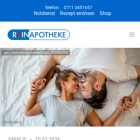
Telefon:
0711 3451657
Notdienst
Rezept einlösen
Shop
apo_Verhuetung_AdobeStock_300466370
Symbolbild
FAMILIE
–
20.07.2026