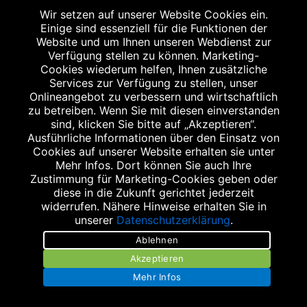
Kontakt
Wir setzen auf unserer Website Cookies ein.
Einige sind essenziell für die Funktionen der
Bildnachweis
Website und um Ihnen unseren Webdienst zur
Verfügung stellen zu können. Marketing-
Cookies wiederum helfen, Ihnen zusätzliche
Services zur Verfügung zu stellen, unser
Onlineangebot zu verbessern und wirtschaftlich
zu betreiben. Wenn Sie mit diesen einverstanden
Abgabe in haushaltsüblichen Mengen, solange der Vorrat reicht. Für Druck-
sind, klicken Sie bitte auf „Akzeptieren“.
und Satzfehler keine Haftung.
Ausführliche Informationen über den Einsatz von
1
Zu Risiken und Nebenwirkungen lesen Sie die Packungsbeilage und fragen
Cookies auf unserer Website erhalten sie unter
Sie Ihren Arzt oder Apotheker.
Mehr Infos. Dort können Sie auch Ihre
2
Angabe nach der deutschen Arzneimitteltaxe Apothekenerstattungspreis
Zustimmung für Marketing-Cookies geben oder
(AEP). Der AEP ist keine unverbindliche Preisempfehlung der Hersteller. Der
diese in die Zukunft gerichtet jederzeit
AEP ist ein von den Apotheken in Ansatz gebrachter Preis für rezeptfreie
Arzneimittel. Er entspricht in der Höhe dem für Apotheken verbindlichen
widerrufen. Nähere Hinweise erhalten Sie in
Abgabepreis, zu dem eine Apotheke in bestimmten Fällen (z.B. bei Kindern
unserer
Datenschutzerklärung
.
unter 12 Jahren) das Produkt mit der gesetzlichen Krankenversicherung
abrechnet. Der AEP ist der allgemeine Erstattungspreis im Falle einer
Ablehnen
Kostenübernahme durch die gesetzlichen Krankenkassen, vor Abzug eines
Zwangsrabattes (zur Zeit 5%) nach §130 Abs. 1 SGB V.
Akzeptieren
3
Unverbindliche Preisempfehlung des Herstellers (UVP).
Mehr Infos
powered by apovena.de