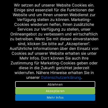
Fax: 0711 3451230
Wir setzen auf unserer Website Cookies ein.
E-Mail:
info@rain-apotheke.de
Einige sind essenziell für die Funktionen der
Internet:
https://rain-apotheke-esslingen.de/
Website und um Ihnen unseren Webdienst zur
Verfügung stellen zu können. Marketing-
Cookies wiederum helfen, Ihnen zusätzliche
Services zur Verfügung zu stellen, unser
RAIN APOTHEKE
Onlineangebot zu verbessern und wirtschaftlich
zu betreiben. Wenn Sie mit diesen einverstanden
Kronenstraße 43
sind, klicken Sie bitte auf „Akzeptieren“.
73734 Esslingen-Berkheim
Ausführliche Informationen über den Einsatz von
Cookies auf unserer Website erhalten sie unter
Mehr Infos. Dort können Sie auch Ihre
ÖFFNUNGSZEITEN
Zustimmung für Marketing-Cookies geben oder
diese in die Zukunft gerichtet jederzeit
widerrufen. Nähere Hinweise erhalten Sie in
Montag bis Freitag
unserer
Datenschutzerklärung
.
08:00 bis 13:00 Uhr
Ablehnen
Montag bis Freitag
Akzeptieren
14:00 bis 18:30 Uhr
Mehr Infos
Samstag
08:00 bis 13:00 Uhr