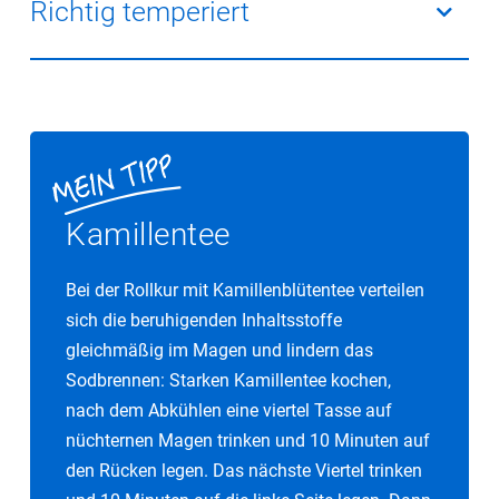
viele Fruchtsäfte und Softdrinks. Obstmus und
Richtig temperiert
Obstkonserven enthalten mehr Säure, daher lieber zu
frischem Obst greifen. Hier gibt es Sorten mit wenig
Genießen Sie Speisen und Getränke weder zu heiß
Säure (z. B. Äpfel, Aprikosen, Erdbeeren, Pfirsiche,
noch zu kalt.
Mangos, Melonen, Trauben) und mehr Säure (z. B.
Zitrusfrüchte, Sauerkirschen, Grapefruit, Kiwi).
Verzichten Sie möglichst auch auf Alkohol.
Kamillentee
Bei der Rollkur mit Kamillenblütentee verteilen
sich die beruhigenden Inhaltsstoffe
gleichmäßig im Magen und lindern das
Sodbrennen: Starken Kamillentee kochen,
nach dem Abkühlen eine viertel Tasse auf
nüchternen Magen trinken und 10 Minuten auf
den Rücken legen. Das nächste Viertel trinken