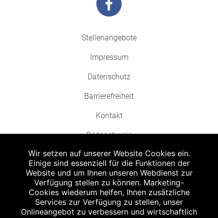
Stellenangebote
Impressum
Datenschutz
Barrierefreiheit
Kontakt
Bildnachweis
Wir setzen auf unserer Website Cookies ein.
Einige sind essenziell für die Funktionen der
Website und um Ihnen unseren Webdienst zur
Verfügung stellen zu können. Marketing-
Cookies wiederum helfen, Ihnen zusätzliche
Abgabe in haushaltsüblichen Mengen, solange der Vorrat reicht. Für Druck-
und Satzfehler keine Haftung.
Services zur Verfügung zu stellen, unser
1
Onlineangebot zu verbessern und wirtschaftlich
Zu Risiken und Nebenwirkungen lesen Sie die Packungsbeilage und fragen