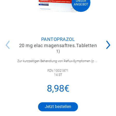
UNSER
UNSER
ANGEBOT
ANGEBOT
PANTOPRAZOL
20 mg elac magensaftres.Tabletten
1)
Zur kurzzeitigen Behandlung von Reflux-Symptomen (z. B. Sodbrennen, saures Aufstoßen) bei Erwachsenen.
PZN 10021871
14 ST
8,98€
Jetzt bestellen