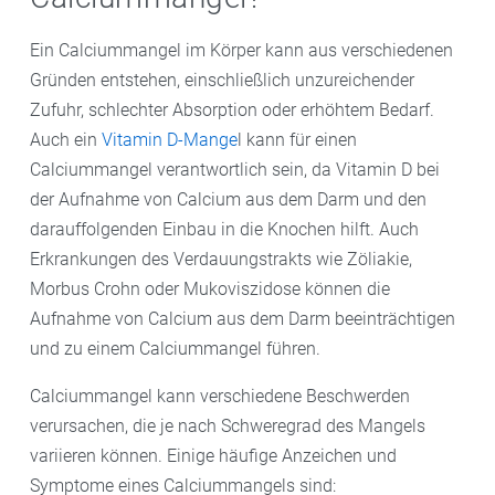
von 9 bis 18 Jahren etwa 1300 Milligramm.
Milligramm Calcium pro Tag konsumieren, und
Ein Calciummangel im Körper kann aus verschiedenen
während des Stillens wird eine Zufuhr von 1200 bis
Gründen entstehen, einschließlich unzureichender
1300 Milligramm empfohlen. Dabei ist wichtig zu
Zufuhr, schlechter Absorption oder erhöhtem Bedarf.
beachten, dass die tatsächliche benötigte Menge an
Auch ein
Vitamin D-Mange
l kann für einen
Calcium je nach individuellen Umständen variieren
Calciummangel verantwortlich sein, da Vitamin D bei
kann.
der Aufnahme von Calcium aus dem Darm und den
darauffolgenden Einbau in die Knochen hilft. Auch
Erkrankungen des Verdauungstrakts wie Zöliakie,
Morbus Crohn oder Mukoviszidose können die
Aufnahme von Calcium aus dem Darm beeinträchtigen
und zu einem Calciummangel führen.
Calciummangel kann verschiedene Beschwerden
verursachen, die je nach Schweregrad des Mangels
variieren können. Einige häufige Anzeichen und
Symptome eines Calciummangels sind: