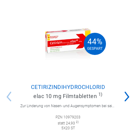
44%
44%
GESPART
GESPART
CETIRIZINDIHYDROCHLORID
1)
elac 10 mg Filmtabletten
Zur Linderung von Nasen- und Augensymptomen bei saisonaler und ganzjähriger allergischer Rhinitis sowie zur Linderung von chronischer Nesselsucht.
PZN 10979203
2)
statt 24,93
5X20 ST