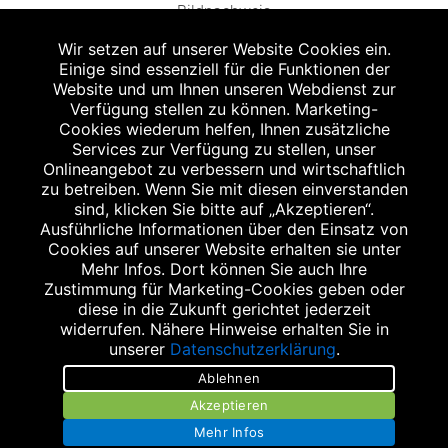
Bildnachweis
Wir setzen auf unserer Website Cookies ein.
Einige sind essenziell für die Funktionen der
Website und um Ihnen unseren Webdienst zur
Verfügung stellen zu können. Marketing-
Cookies wiederum helfen, Ihnen zusätzliche
Abgabe in haushaltsüblichen Mengen, solange der Vorrat reicht. Für Druck-
und Satzfehler keine Haftung.
Services zur Verfügung zu stellen, unser
1
Onlineangebot zu verbessern und wirtschaftlich
Zu Risiken und Nebenwirkungen lesen Sie die Packungsbeilage und fragen
Sie Ihren Arzt oder Apotheker.
zu betreiben. Wenn Sie mit diesen einverstanden
2
sind, klicken Sie bitte auf „Akzeptieren“.
Angabe nach der deutschen Arzneimitteltaxe Apothekenerstattungspreis
(AEP). Der AEP ist keine unverbindliche Preisempfehlung der Hersteller. Der
Ausführliche Informationen über den Einsatz von
AEP ist ein von den Apotheken in Ansatz gebrachter Preis für rezeptfreie
Cookies auf unserer Website erhalten sie unter
Arzneimittel. Er entspricht in der Höhe dem für Apotheken verbindlichen
Mehr Infos. Dort können Sie auch Ihre
Abgabepreis, zu dem eine Apotheke in bestimmten Fällen (z.B. bei Kindern
Zustimmung für Marketing-Cookies geben oder
unter 12 Jahren) das Produkt mit der gesetzlichen Krankenversicherung
abrechnet. Der AEP ist der allgemeine Erstattungspreis im Falle einer
diese in die Zukunft gerichtet jederzeit
Kostenübernahme durch die gesetzlichen Krankenkassen, vor Abzug eines
widerrufen. Nähere Hinweise erhalten Sie in
Zwangsrabattes (zur Zeit 5%) nach §130 Abs. 1 SGB V.
unserer
Datenschutzerklärung
.
3
Unverbindliche Preisempfehlung des Herstellers (UVP).
Ablehnen
powered by apovena.de
Akzeptieren
Mehr Infos