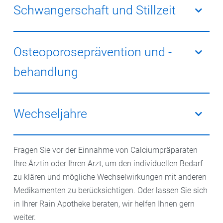
calciumreicher Lebensmittel einen niedrigen
Schwangerschaft und Stillzeit
Calciumspiegel im Körper haben, kann die Einnahme
von Calciumpräparaten helfen, den Mangel
Schwangere und stillende Frauen haben einen
auszugleichen und die Gesundheit zu verbessern.
erhöhten Calciumbedarf, um die Bedürfnisse des
Osteoporoseprävention und -
wachsenden Babys zu decken. In einigen Fällen kann
behandlung
die Einnahme von Calciumpräparaten während dieser
Phasen empfohlen werden.
Menschen mit einem erhöhten Risiko für Osteoporose
oder bereits diagnostizierter Osteoporose können von
Wechseljahre
der Einnahme von Calciumpräparaten profitieren, um
die Knochengesundheit zu unterstützen und das
Frauen in den
Wechseljahren
haben ein erhöhtes
Risiko von Frakturen zu verringern.
Fragen Sie vor der Einnahme von Calciumpräparaten
Risiko für Knochenabbau aufgrund hormoneller
Ihre Ärztin oder Ihren Arzt, um den individuellen Bedarf
Veränderungen. Die Einnahme von
zu klären und mögliche Wechselwirkungen mit anderen
Calciumpräparaten kann dazu beitragen, die
Medikamenten zu berücksichtigen. Oder lassen Sie sich
Knochengesundheit während dieser Phase zu
in Ihrer Rain Apotheke beraten, wir helfen Ihnen gern
erhalten.
weiter.