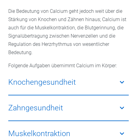
Die Bedeutung von Calcium geht jedoch weit über die
Stärkung von Knochen und Zähnen hinaus; Calcium ist
auch für die Muskelkontraktion, die Blutgerinnung, die
Signalübertragung zwischen Nervenzellen und die
Regulation des Herzrhythmus von wesentlicher
Bedeutung.
Folgende Aufgaben übernimmt Calcium im Körper:
Knochengesundheit
Eingebettet in das sogenannte Kollagen macht
Calcium als Mineralbaustein den Knochen stabil. Der
Zahngesundheit
Knochenstoffwechsel nimmt Calcium auf und baut es
wieder ab, um den Knochen gesund zu erhalten.
Durch Calcium wird der Zahnschmelz
Calcium kann Osteoporose vorbeugen.
widerstandsfähiger und remineralisiert.
Muskelkontraktion