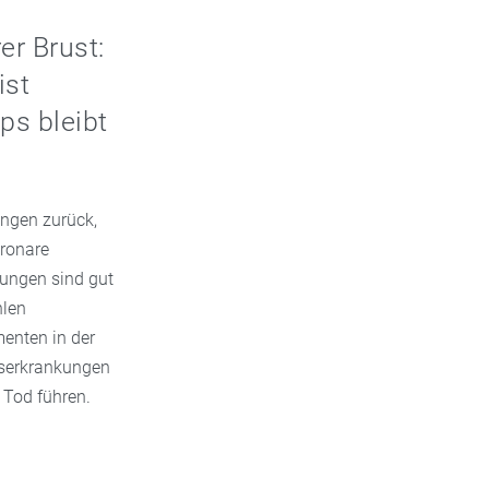
er Brust:
ist
ps bleibt
ungen zurück,
oronare
kungen sind gut
hlen
menten in der
userkrankungen
 Tod führen.