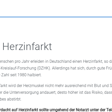
heke bekommen. Omega-3-Fettsäuren wirken entzündungshemm
ergie. Weißdorn hält die Gefäße elastischer und stärkt die Pump
e Resveratrol oder Vitamin E schützen die Blutgefäße.
 das Herz und der Körper besser mit Sauerstoff versorgt werden
ißdorn-Spezialextrakt erhalten Sie in der Apotheke in Form von 
sjahr übernehmen die gesetzlichen Krankenkassen alle drei Jah
usarzt. Dabei werden auch die Blutwerte (Cholesterin und Blut
usammenhang wichtig und der Blutdruck überprüft. So kommen 
chon frühzeitig ans Tageslicht. Wer bereits unter bekannten Vor
l Herzinfarkt
en leidet, sollte sich von einem Kardiologen untersuchen lasse
l, EKG und Langzeit-EKG überprüfen, ob und in welchem Umfang
schen pro Jahr erleiden in Deutschland einen Herzinfarkt, so 
-Kreislauf-Forschung (DZHK). Allerdings hat sich, durch gute F
 Zahl seit 1980 halbiert.
farkt wird der Herzmuskel nicht mehr ausreichend mit Blut und S
er die Unterversorgung andauert, desto höher ist das Risiko, dass
es abstirbt.
rdacht auf Herzinfarkt sollte umgehend der Notarzt unter der 