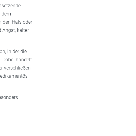
nsetzende,
r dem
in den Hals oder
Angst, kalter
n, in der die
. Dabei handelt
er verschließen
 medikamentös
besonders