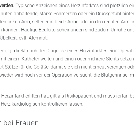
werden.
Typische Anzeichen eines Herzinfarktes sind plötzlich ei
Minuten anhaltende, starke Schmerzen oder ein Druckgefühl hinte
 den linken Arm, seltener in beide Arme oder in den rechten Arm, 
en können. Häufige Begleiterscheinungen sind zudem Unruhe und 
Übelkeit, evtl. Atemnot.
folgt direkt nach der Diagnose eines Herzinfarktes eine Operatio
 mit einem Katheter weiten und einen oder mehrere Stents setzen
rt Stütze für die Gefäße, damit sie sich nicht erneut verengen od
wieder wird noch vor der Operation versucht, die Blutgerinnsel
Herzinfarkt erlitten hat, gilt als Risikopatient und muss fortan 
Herz kardiologisch kontrollieren lassen.
t bei Frauen