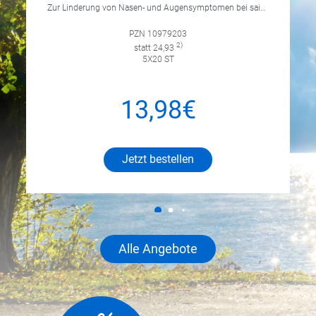
Zur Linderung von Nasen- und Augensymptomen bei saisonaler und ganzjähriger allergischer Rhinitis sowie zur Linderung von chronischer Nesselsucht.
PZN 10979203
2)
statt 24,93
5X20 ST
13,98€
Jetzt bestellen
Alle Angebote