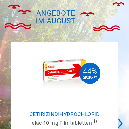
ANGEBOTE
IM AUGUST
44%
44%
GESPART
GESPART
CETIRIZINDIHYDROCHLORID
1)
elac 10 mg Filmtabletten