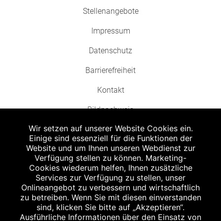
Stellenangebote
Impressum
Datenschutz
Barrierefreiheit
Kontakt
Bildnachweis
Wir setzen auf unserer Website Cookies ein.
Einige sind essenziell für die Funktionen der
Website und um Ihnen unseren Webdienst zur
Verfügung stellen zu können. Marketing-
Cookies wiederum helfen, Ihnen zusätzliche
Abgabe in haushaltsüblichen Mengen, solange der Vorrat reicht. Für Druck-
und Satzfehler keine Haftung.
Services zur Verfügung zu stellen, unser
1
Onlineangebot zu verbessern und wirtschaftlich
Zu Risiken und Nebenwirkungen lesen Sie die Packungsbeilage und fragen
Sie Ihren Arzt oder Apotheker.
zu betreiben. Wenn Sie mit diesen einverstanden
2
sind, klicken Sie bitte auf „Akzeptieren“.
Angabe nach der deutschen Arzneimitteltaxe Apothekenerstattungspreis
(AEP). Der AEP ist keine unverbindliche Preisempfehlung der Hersteller. Der
Ausführliche Informationen über den Einsatz von