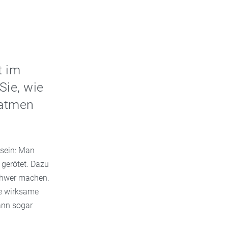
t im
Sie, wie
hatmen
 sein: Man
gerötet. Dazu
chwer machen.
le wirksame
ann sogar