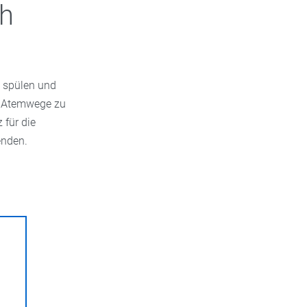
ch
e spülen und
ie Atemwege zu
 für die
enden.