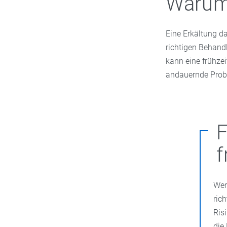
Warum
Eine Erkältung da
richtigen Behand
kann eine frühzei
andauernde Probl
F
f
Wen
ric
Risi
die