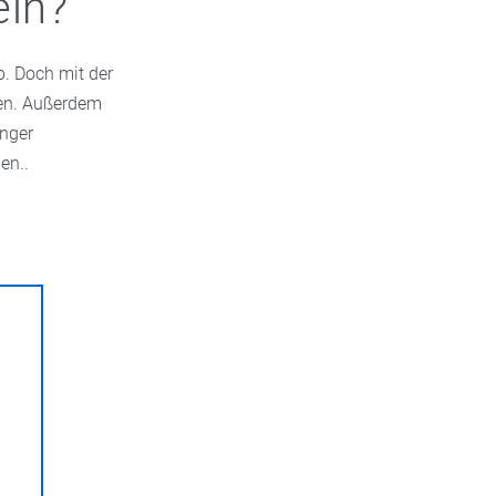
ln?
b. Doch mit der
zen. Außerdem
änger
en..