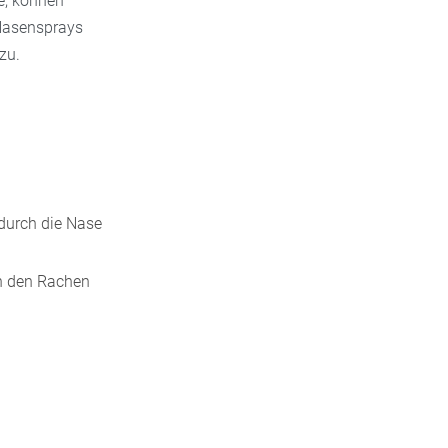
e, können
Nasensprays
zu.
 durch die Nase
in den Rachen