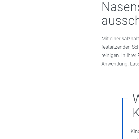
Nasens
auss
Mit einer salzhal
festsitzenden Sch
reinigen. In Ihre
Anwendung. Lasse
W
K
Kin