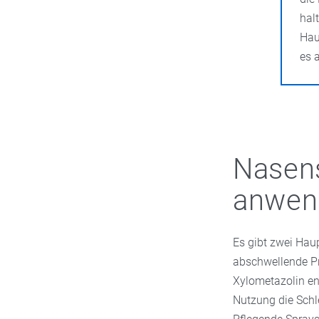
hal
Hau
es 
Nasens
anwen
Es gibt zwei Hau
abschwellende Pr
Xylometazolin ent
Nutzung die Sch