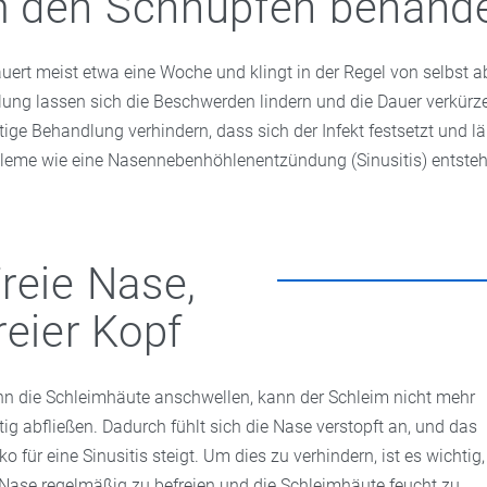
 den Schnupfen behande
uert meist etwa eine Woche und klingt in der Regel von selbst a
lung lassen sich die Beschwerden lindern und die Dauer verkür
tige Behandlung verhindern, dass sich der Infekt festsetzt und l
eme wie eine Nasennebenhöhlenentzündung (Sinusitis) entsteh
reie Nase,
reier Kopf
n die Schleimhäute anschwellen, kann der Schleim nicht mehr
htig abfließen. Dadurch fühlt sich die Nase verstopft an, und das
ko für eine Sinusitis steigt. Um dies zu verhindern, ist es wichtig,
 Nase regelmäßig zu befreien und die Schleimhäute feucht zu