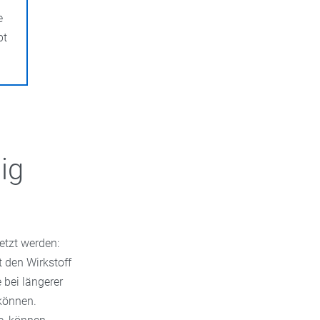
e
bt
ig
etzt werden:
 den Wirkstoff
 bei längerer
können.