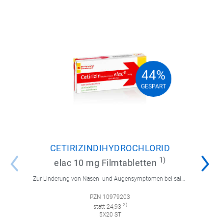
44%
44%
GESPART
GESPART
CETIRIZINDIHYDROCHLORID
1)
elac 10 mg Filmtabletten
Zur Linderung von Nasen- und Augensymptomen bei saisonaler und ganzjähriger allergischer Rhinitis sowie zur Linderung von chronischer Nesselsucht.
PZN 10979203
2)
statt 24,93
5X20 ST